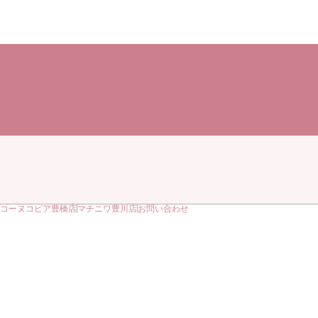
コーヌコピア豊橋店
マチニワ豊川店
お問い合わせ