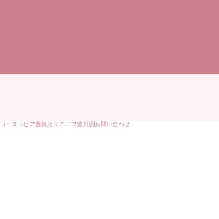
コーヌコピア豊橋店
マチニワ豊川店
お問い合わせ